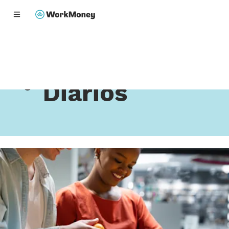
Home
Ahorros Diarios
enido principal
Ahorros
Diarios