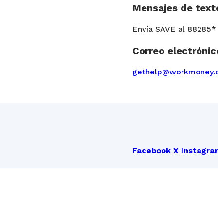
Mensajes de text
Envía SAVE al 88285*
Correo electrónic
gethelp@workmoney.
Facebook
X
Instagra