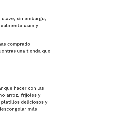
 clave, sin embargo,
 realmente usen y
 has comprado
uentras una tienda que
e
ar que hacer con las
 arroz, frijoles y
platillos deliciosos y
 descongelar más