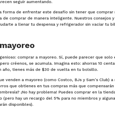
parecen seguir aumentando.
a forma de enfrentar este desafío sin tener que comprar
ta de comprar de manera inteligente. Nuestros consejos y
rte a llenar tu despensa y refrigerador sin vaciar tu bi
 mayoreo
ingenioso: comprar a mayoreo. Sí, puede parecer que solo
 pero créenos, se acumula. Imagina esto: ahorras 10 centa
n año, tienes más de $30 de vuelta en tu bolsillo.
que venden a mayoreo (como Costco, BJs y Sam's Club) a 
rros que obtienes en tus compras más que compensarán p
 membresía? ¡No hay problema! Puedes comprar en la tiend
ro (pero hay un recargo del 5% para no miembros y alguna
rán disponibles).