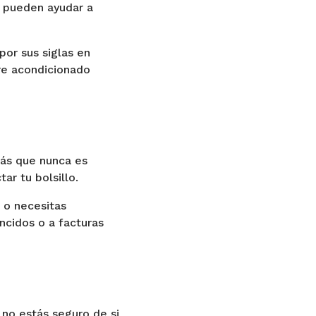
e pueden ayudar a
or sus siglas en
ire acondicionado
más que nunca es
ar tu bolsillo.
 o necesitas
ncidos o a facturas
i no estás seguro de si