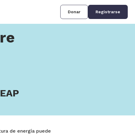
Donar
Registrarse
ire
HEAP
ctura de energía puede