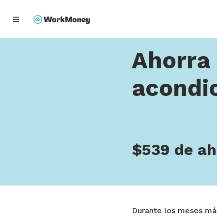
Home
Ahorra en calef
enido principal
Ahorra 
acondi
$539 de ah
Durante los meses más 