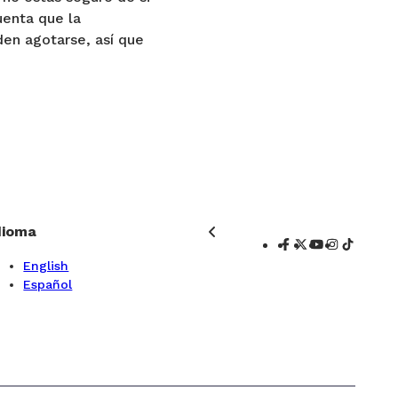
uenta que la
den agotarse, así que
dioma
English
Español