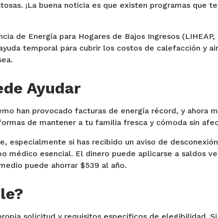
stosas. ¡La buena noticia es que existen programas que t
cia de Energía para Hogares de Bajos Ingresos (LIHEAP, p
ayuda temporal para cubrir los costos de calefacción y a
sea.
ede Ayudar
remo han provocado facturas de energía récord, y ahora 
ormas de mantener a tu familia fresca y cómoda sin afect
, especialmente si has recibido un aviso de desconexión
po médico esencial. El dinero puede aplicarse a saldos ve
omedio puede ahorrar $539 al año.
le?
opia solicitud y requisitos específicos de elegibilidad. S